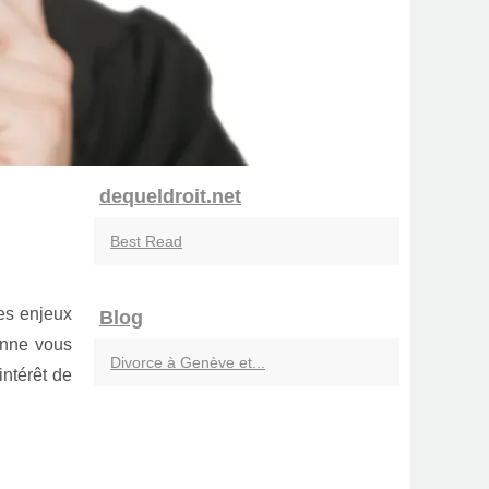
dequeldroit.net
Best Read
des enjeux
Blog
anne vous
Divorce à Genève et...
intérêt de