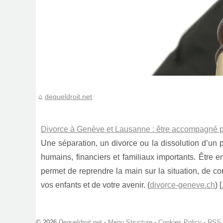
dequeldroit.net
Divorce à Genève et Lausanne : être accompagné pa
Une séparation, un divorce ou la dissolution d’un 
humains, financiers et familiaux importants. Être
permet de reprendre la main sur la situation, de co
vos enfants et de votre avenir. (
divorce-geneve.ch
) [
© 2026
Dequeldroit.net
-
Menu Structure
-
Cookies Policy
-
RSS